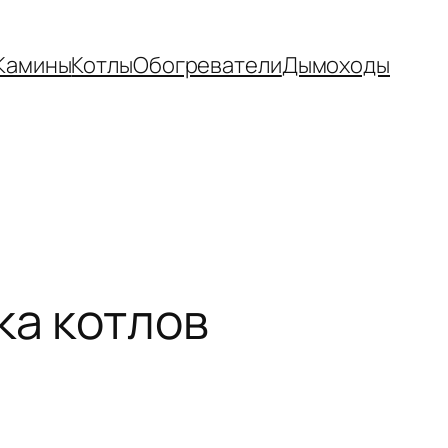
Камины
Котлы
Обогреватели
Дымоходы
ка котлов