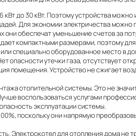
6 кВт до 30 кВт. Поэтому устройства можно
ощадей. Для экономии электричества можн
вах они обеспечат уменьшение счетов за п
дает компактными размерами, поэтому для 
или специально оборудованное место в до
т опасности утечки газа, отсутствует откры
ия помещения. Устройство не сжигает возд
тажа отопительной системы. Это не значит
Лучше воспользоваться услугами професси
опасность эксплуатации системы.
100%, поскольку они напрямую преобразов
ь. Электрокотел для отопления дома не т