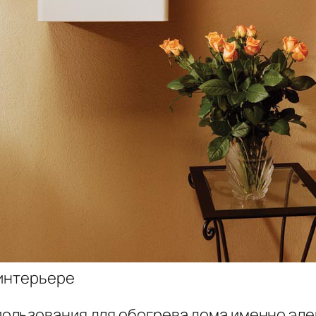
 интерьере
ользования для обогрева дома именно эле