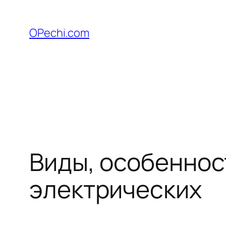
Перейти
к
OPechi.com
содержимому
Виды, особенност
электрических