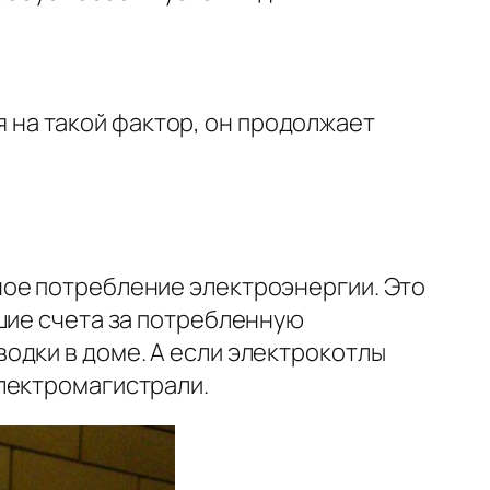
 на такой фактор, он продолжает
ное потребление электроэнергии. Это
шие счета за потребленную
одки в доме. А если электрокотлы
лектромагистрали.