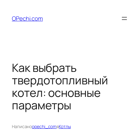
Перейти
к
OPechi.com
содержимому
Как выбрать
твердотопливный
котел: основные
параметры
Написано
opechi_com
в
Котлы