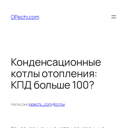
Перейти
к
OPechi.com
содержимому
Конденсационные
котлы отопления:
КПД больше 100?
Написано
opechi_com
в
Котлы