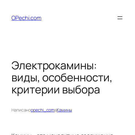
Перейти
к
OPechi.com
содержимому
Электрокамины:
виды, особенности,
критерии выбора
Написано
opechi_com
в
Камины