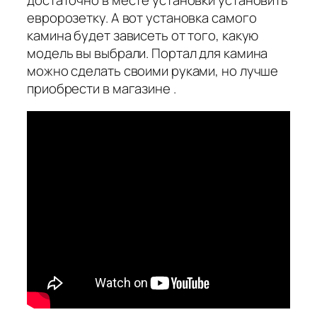
достаточно в месте установки установить
евророзетку. А вот установка самого
камина будет зависеть от того, какую
модель вы выбрали. Портал для камина
можно сделать своими руками, но лучше
приобрести в магазине .