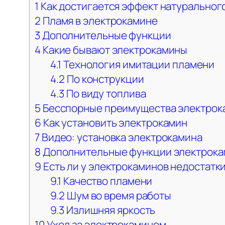
1
Как достигается эффект натуральног
2
Пламя в электрокамине
3
Дополнительные функции
4
Какие бывают электрокамины
4.1
Технология имитации пламени
4.2
По конструкции
4.3
По виду топлива
5
Бесспорные преимущества электрок
6
Как установить электрокамин
7
Видео: установка электрокамина
8
Дополнительные функции электрока
9
Есть ли у электрокаминов недостатк
9.1
Качество пламени
9.2
Шум во время работы
9.3
Излишняя яркость
10
Уход за электрокамином