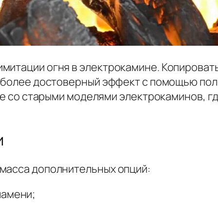
митации огня в электрокамине. Копировать
ь более достоверный эффект с помощью пол
ние со старыми моделями электрокаминов, г
и
масса дополнительных опций:
ламени;