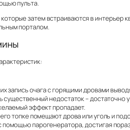
ощью пульта.
 которые затем встраиваются в интерьер к
льным порталом.
мины
характеристик:
них запись очага с горящими дровами вывод
ть существенный недостаток – достаточно у
 желаемый эффект пропадает.
В его топке помещают дрова или уголь и по
с помощью парогенератора, достигая пора