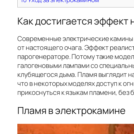
Как достигается эффект 
Современные электрические камины в
от настоящего очага. Эффект реалис
парогенераторе. Потому такие модели
галогеновыми лампами со специальны
клубящегося дыма. Пламя выглядит на
что в некоторых моделях доступ к ог
прикоснуться к языкам пламени, без 
Пламя в электрокамине