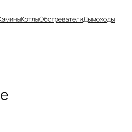
Камины
Котлы
Обогреватели
Дымоходы
не