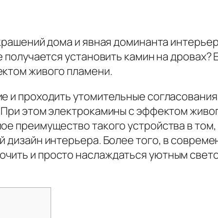
 украшений дома и явная доминанта интерь
не получается установить камин на дровах? 
ектом живого пламени.
е и проходить утомительные согласования. О
. При этом электрокамины с эффектом живо
мое преимущество такого устройства в том,
ый дизайн интерьера. Более того, в соврем
чить и просто наслаждаться уютным свето