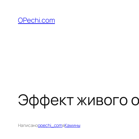
Перейти
к
OPechi.com
содержимому
Эффект живого о
Написано
opechi_com
в
Камины