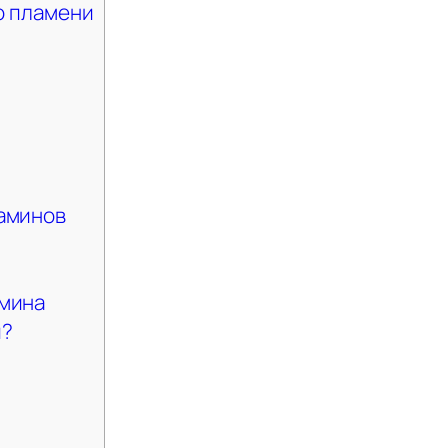
о пламени
аминов
мина
и?