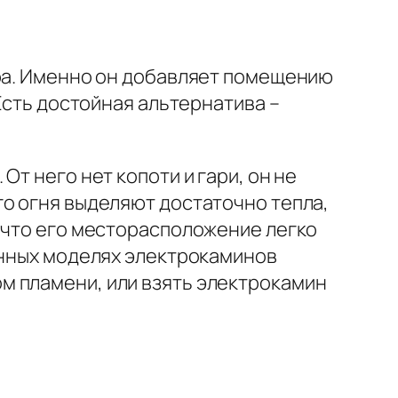
ера. Именно он добавляет помещению
Есть достойная альтернатива –
т него нет копоти и гари, он не
го огня выделяют достаточно тепла,
 что его месторасположение легко
енных моделях электрокаминов
м пламени, или взять электрокамин