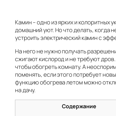
Камин – одно из ярких и колоритных
домашний уют. Но что делать, когда 
устроить электрический камин с эфф
На него не нужно получать разрешени
сжигают кислород и не требуют дров
чтобы обогреть комнату. А неоспори
поменять, если этого потребует нов
функцию обогрева летом можно отклю
на дачу.
Содержание