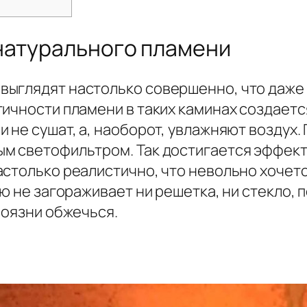
натурального пламени
ыглядят настолько совершенно, что даже 
тичности пламени в таких каминах создает
 не сушат, а, наоборот, увлажняют воздух
м светофильтром. Так достигается эффект
столько реалистично, что невольно хочется
ню не загораживает ни решетка, ни стекло,
боязни обжечься.