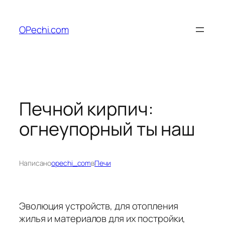
Перейти
к
OPechi.com
содержимому
Печной кирпич:
огнеупорный ты наш
Написано
opechi_com
в
Печи
Эволюция устройств, для отопления
жилья и материалов для их постройки,