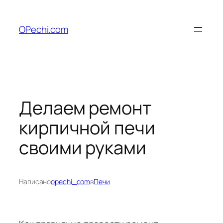
Перейти
к
OPechi.com
содержимому
Делаем ремонт
кирпичной печи
своими руками
Написано
opechi_com
в
Печи