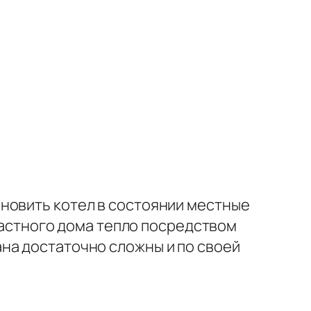
новить котел в состоянии местные
 частного дома тепло посредством
на достаточно сложны и по своей