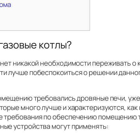
дома
газовые котлы?
 нет никакой необходимости переживать о 
и лучше побеспокоиться о решении данног
омещению требовались дровяные печи, уже 
торые много лучше и характеризуются, как
е требования по обеспечению помещению т
ные устройства могут применять: