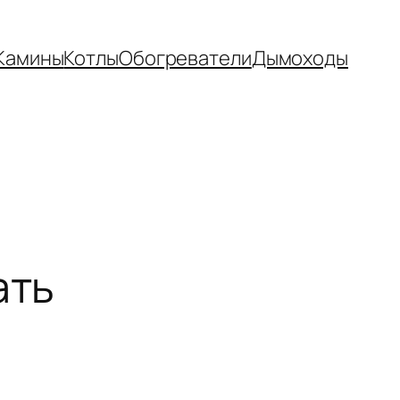
Камины
Котлы
Обогреватели
Дымоходы
ать