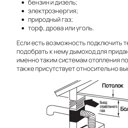
бензин и дизель;
электроэнергия;
природный газ;
торф, дрова или уголь.
Если есть возможность подключить те
подобрать к нему дымоход для прида
именно таким системам отопления по
также присутствует относительно вы