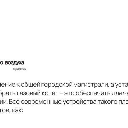
ние к общей городской магистрали, а уста
ыбрать газовый котел – это обеспечить для
и. Все современные устройства такого пла
ов, как: