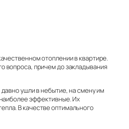
качественном отоплении в квартире.
о вопроса, причем до закладывания
давно ушли в небытие, на смену им
 наиболее эффективные. Их
епла. В качестве оптимального