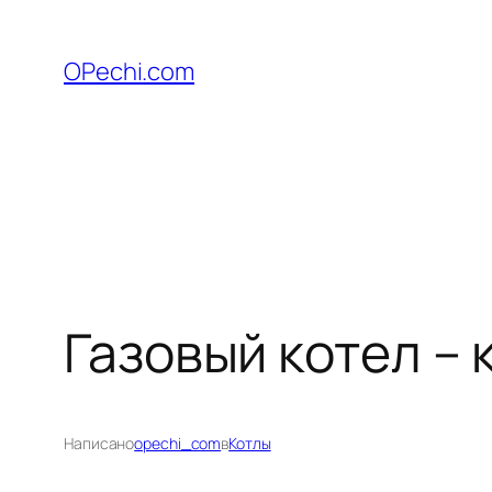
Перейти
к
OPechi.com
содержимому
Газовый котел – 
Написано
opechi_com
в
Котлы