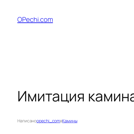
Перейти
к
OPechi.com
содержимому
Имитация камина
Написано
opechi_com
в
Камины