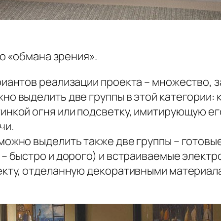
о «обмана зрения».
риантов реализации проекта – множество, 
но выделить две группы в этой категории: 
нкой огня или подсветку, имитирующую его)
чи.
можно выделить также две группы – готовы
 – быстро и дорого) и встраиваемые элект
оекту, отделанную декоративными материал