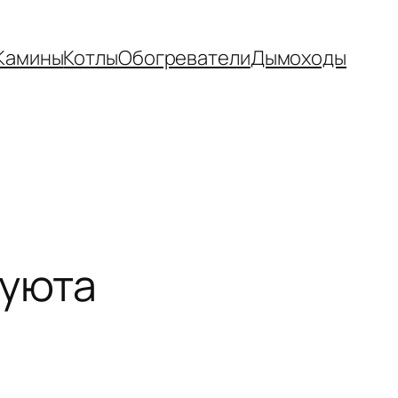
Камины
Котлы
Обогреватели
Дымоходы
 уюта