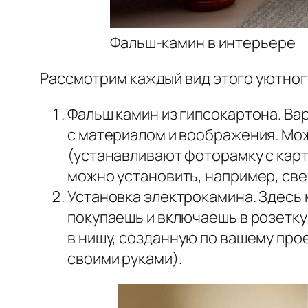
Фальш-камин в интерьере
Рассмотрим каждый вид этого уютног
Фальш камин из гипсокартона. Ва
с материалом и воображения. Мож
(устанавливают фоторамку с карти
можно установить, например, све
Установка электрокамина. Здесь 
покупаешь и включаешь в розетку
в нишу, созданную по вашему пр
своими руками).