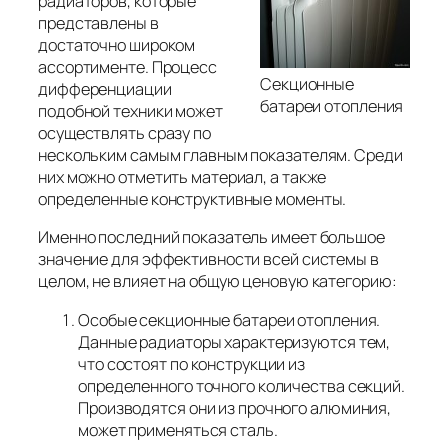
радиаторов, которые
представлены в
достаточно широком
ассортименте. Процесс
Секционные
дифференциации
батареи отопления
подобной техники может
осуществлять сразу по
нескольким самым главным показателям. Среди
них можно отметить материал, а также
определенные конструктивные моменты.
Именно последний показатель имеет большое
значение для эффективности всей системы в
целом, не влияет на общую ценовую категорию:
Особые секционные батареи отопления.
Данные радиаторы характеризуются тем,
что состоят по конструкции из
определенного точного количества секций.
Производятся они из прочного алюминия,
может применяться сталь.