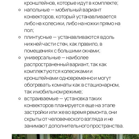
кронштейнов, которые идут в комплекте;
напольные — мобильный вариант
конвекторов, который устанавливается
либо на колесики, либо на ножки прямо на
пол;
плинтусные — устанавливаются вдоль
нижней части стен, как правило, в
помещениях с большими окнами;
универсальные — наиболее
распространенный вариант, так как
комплектуются колесиками и
кронштейнами одновременно и могут
обогревать комнаты как в стационарном,
так и мобильном режиме;
встраиваемые — установка таких
конвекторов планируется еще на этапе
застройки или же во время ремонта, они
скрыты от человеческого взгляда и не
занимают дополнительного пространства.