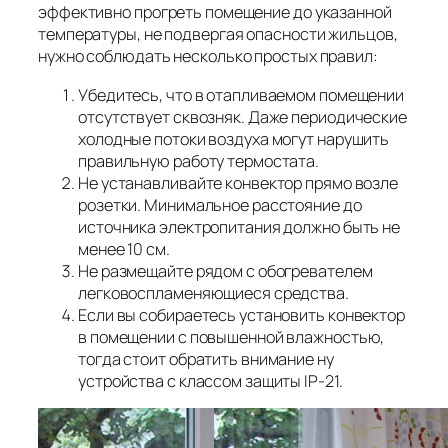
эффективно прогреть помещение до указанной
температуры, не подвергая опасности жильцов,
нужно соблюдать несколько простых правил:
Убедитесь, что в отапливаемом помещении
отсутствует сквозняк. Даже периодические
холодные потоки воздуха могут нарушить
правильную работу термостата.
Не устанавливайте конвектор прямо возле
розетки. Минимальное расстояние до
источника электропитания должно быть не
менее 10 см.
Не размещайте рядом с обогревателем
легковоспламеняющиеся средства.
Если вы собираетесь установить конвектор
в помещении с повышенной влажностью,
тогда стоит обратить внимание ну
устройства с классом защиты IP-21.