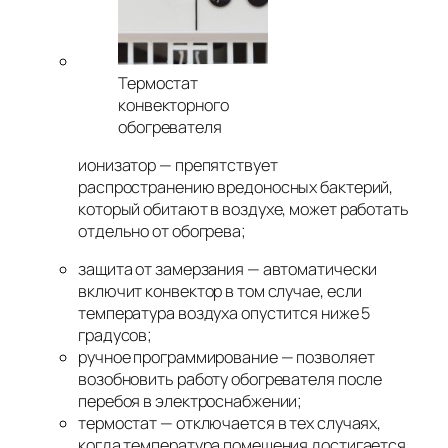
Термостат
конвекторного
обогревателя
ионизатор — препятствует
распространению вредоносных бактерий,
который обитают в воздухе, может работать
отдельно от обогрева;
защита от замерзания — автоматически
включит конвектор в том случае, если
температура воздуха опустится ниже 5
градусов;
ручное программирование — позволяет
возобновить работу обогревателя после
перебоя в электроснабжении;
термостат — отключается в тех случаях,
когда температура помещения достигается